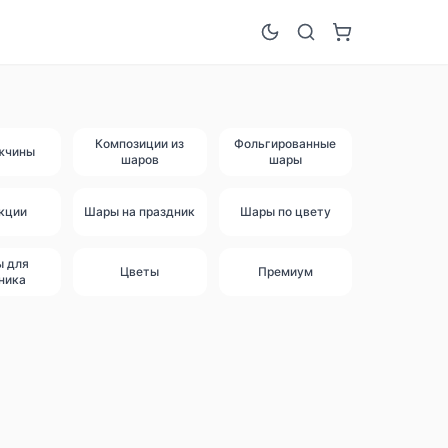
Композиции из
Фольгированные
жчины
шаров
шары
кции
Шары на праздник
Шары по цвету
ы для
Цветы
Премиум
ника