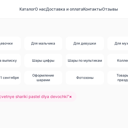
Каталог
О нас
Доставка и оплата
Контакты
Отзывы
девочки
Для мальчика
Для девушки
Для му
а выписку
Шары цифры
Шары по мультикам
Колле
Оформление
Товар
1 сентября
Фотозоны
шарами
празд
cvetnye shariki pastel dlya devochki
"
×