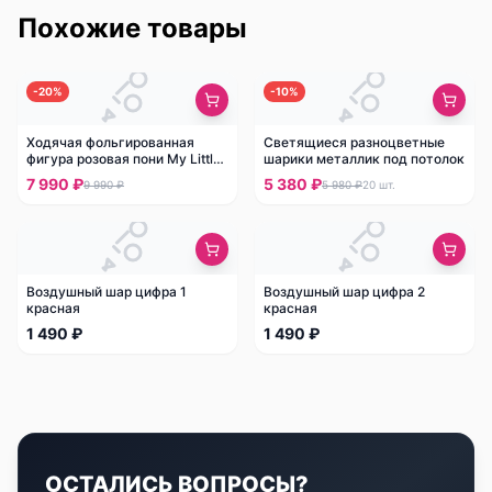
Похожие товары
-
20
%
-
10
%
Ходячая фольгированная
Светящиеся разноцветные
фигура розовая пони My Little
шарики металлик под потолок
Pony
7 990 ₽
5 380 ₽
9 990 ₽
5 980 ₽
20
шт.
Воздушный шар цифра 1
Воздушный шар цифра 2
красная
красная
1 490 ₽
1 490 ₽
ОСТАЛИСЬ ВОПРОСЫ?