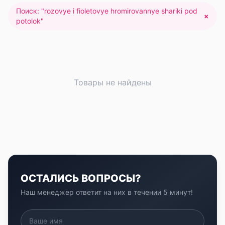
Поиск: "
rozovye i fioletovye hromirovannye shariki pod
×
potolok
"
Товары не найдены
ОСТАЛИСЬ ВОПРОСЫ?
Наш менеджер ответит на них в течении 5 минут!