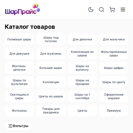
Каталог товаров
Шары под
Гелиевые шары
Для девочки
Для мальчика
потолок
Композиции из
Фольгированные
Для девушки
Для мужчины
шаров
шары
Фонтаны-
Шары на
Большие шары
Шары цифры
цепочки
выписку
Шары по
Шары на
Коллекции
Шары по цвету
мультикам
праздник
Светящиеся
Шары на 1
Оформление
Цветы из шаров
шары
сентября
шарами
Товары для
Фотозоны
Цветы
Премиум
праздника
Фильтры