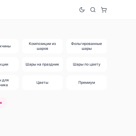
Композиции из
Фольгированные
жчины
шаров
шары
кции
Шары на праздник
Шары по цвету
ы для
Цветы
Премиум
ника
×