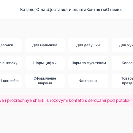
Каталог
О нас
Доставка и оплата
Контакты
Отзывы
девочки
Для мальчика
Для девушки
Для му
а выписку
Шары цифры
Шары по мультикам
Колле
Оформление
Товар
1 сентября
Фотозоны
шарами
празд
e i prozrachnye shariki s rozovymi konfetti s serdcami pod potolok
"