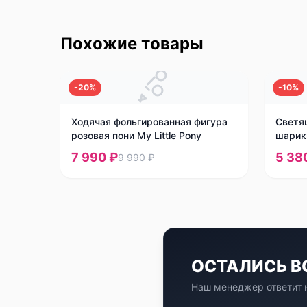
Похожие товары
-
20
%
-
10
%
Ходячая фольгированная фигура
Светя
розовая пони My Little Pony
шарик
7 990 ₽
5 38
9 990 ₽
ОСТАЛИСЬ 
Наш менеджер ответит н