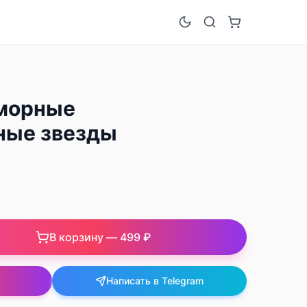
морные
ные звезды
В корзину —
499 ₽
Написать в Telegram