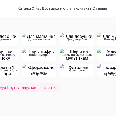
Каталог
О нас
Доставка и оплата
Контакты
Отзывы
девочки
Для мальчика
Для девушки
Для му
а выписку
Шары цифры
Шары по мультикам
Колле
Оформление
Товар
1 сентября
Фотозоны
шарами
празд
vye folgirovannye serdca satin
"
×