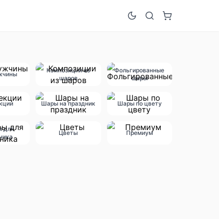
Композиции из
Фольгированные
жчины
шаров
шары
кции
Шары на праздник
Шары по цвету
ы для
Цветы
Премиум
ника