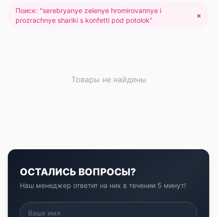
Поиск: "
serebryanye zelenye hromirovannye i
×
prozrachnye shariki s konfetti pod potolok
"
Товары не найдены
ОСТАЛИСЬ ВОПРОСЫ?
Наш менеджер ответит на них в течении 5 минут!