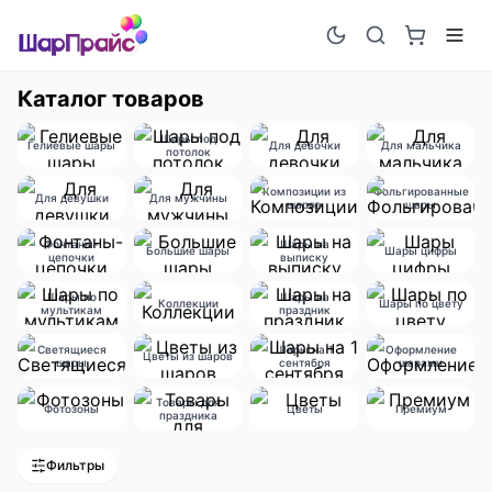
Каталог товаров
Шары под
Гелиевые шары
Для девочки
Для мальчика
потолок
Композиции из
Фольгированные
Для девушки
Для мужчины
шаров
шары
Фонтаны-
Шары на
Большие шары
Шары цифры
цепочки
выписку
Шары по
Шары на
Коллекции
Шары по цвету
мультикам
праздник
Светящиеся
Шары на 1
Оформление
Цветы из шаров
шары
сентября
шарами
Товары для
Фотозоны
Цветы
Премиум
праздника
Фильтры