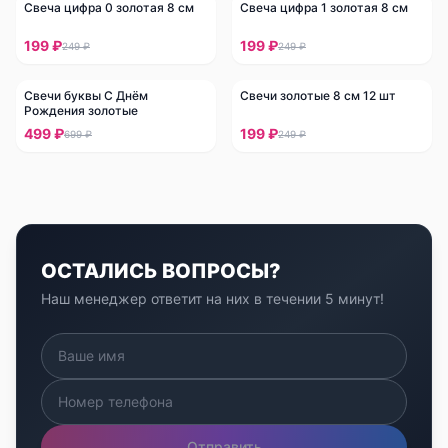
Свеча цифра 0 золотая 8 см
Свеча цифра 1 золотая 8 см
-
20
%
-
20
%
199 ₽
199 ₽
249 ₽
249 ₽
Свечи буквы С Днём
Свечи золотые 8 см 12 шт
-
29
%
-
20
%
Рождения золотые
499 ₽
199 ₽
699 ₽
249 ₽
ОСТАЛИСЬ ВОПРОСЫ?
Наш менеджер ответит на них в течении 5 минут!
Отправить