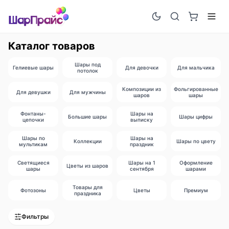
Каталог товаров
Шары под
Гелиевые шары
Для девочки
Для мальчика
потолок
Композиции из
Фольгированные
Для девушки
Для мужчины
шаров
шары
Фонтаны-
Шары на
Большие шары
Шары цифры
цепочки
выписку
Шары по
Шары на
Коллекции
Шары по цвету
мультикам
праздник
Светящиеся
Шары на 1
Оформление
Цветы из шаров
шары
сентября
шарами
Товары для
Фотозоны
Цветы
Премиум
праздника
Фильтры