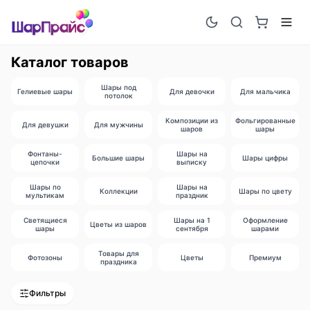
Каталог товаров
Шары под
Гелиевые шары
Для девочки
Для мальчика
потолок
Композиции из
Фольгированные
Для девушки
Для мужчины
шаров
шары
Фонтаны-
Шары на
Большие шары
Шары цифры
цепочки
выписку
Шары по
Шары на
Коллекции
Шары по цвету
мультикам
праздник
Светящиеся
Шары на 1
Оформление
Цветы из шаров
шары
сентября
шарами
Товары для
Фотозоны
Цветы
Премиум
праздника
Фильтры