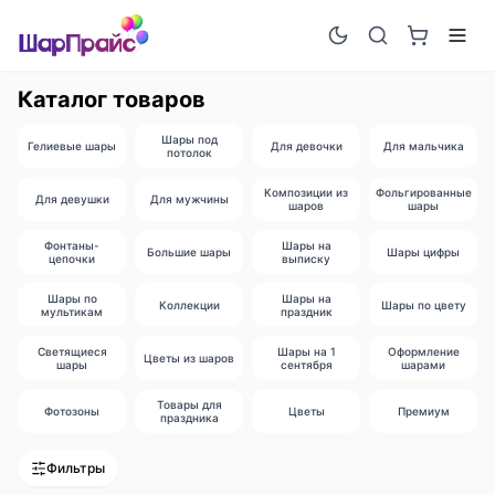
Каталог товаров
Шары под
Гелиевые шары
Для девочки
Для мальчика
потолок
Композиции из
Фольгированные
Для девушки
Для мужчины
шаров
шары
Фонтаны-
Шары на
Большие шары
Шары цифры
цепочки
выписку
Шары по
Шары на
Коллекции
Шары по цвету
мультикам
праздник
Светящиеся
Шары на 1
Оформление
Цветы из шаров
шары
сентября
шарами
Товары для
Фотозоны
Цветы
Премиум
праздника
Фильтры