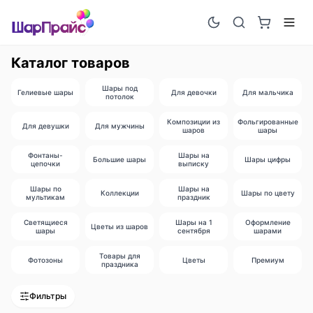
Каталог товаров
Шары под
Гелиевые шары
Для девочки
Для мальчика
потолок
Композиции из
Фольгированные
Для девушки
Для мужчины
шаров
шары
Фонтаны-
Шары на
Большие шары
Шары цифры
цепочки
выписку
Шары по
Шары на
Коллекции
Шары по цвету
мультикам
праздник
Светящиеся
Шары на 1
Оформление
Цветы из шаров
шары
сентября
шарами
Товары для
Фотозоны
Цветы
Премиум
праздника
Фильтры