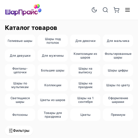
Каталог товаров
Шары под
Гелиевые шары
Для девочки
Для мальчика
потолок
Композиции из
Фольгированные
Для девушки
Для мужчины
шаров
шары
Фонтаны-
Шары на
Большие шары
Шары цифры
цепочки
выписку
Шары по
Шары на
Коллекции
Шары по цвету
мультикам
праздник
Светящиеся
Шары на 1
Оформление
Цветы из шаров
шары
сентября
шарами
Товары для
Фотозоны
Цветы
Премиум
праздника
Фильтры