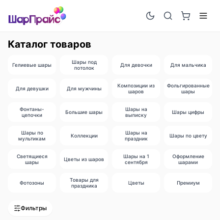
Каталог товаров
Шары под
Гелиевые шары
Для девочки
Для мальчика
потолок
Композиции из
Фольгированные
Для девушки
Для мужчины
шаров
шары
Фонтаны-
Шары на
Большие шары
Шары цифры
цепочки
выписку
Шары по
Шары на
Коллекции
Шары по цвету
мультикам
праздник
Светящиеся
Шары на 1
Оформление
Цветы из шаров
шары
сентября
шарами
Товары для
Фотозоны
Цветы
Премиум
праздника
Фильтры