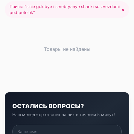
Поиск: "
sinie golubye i serebryanye shariki so zvezdami
×
pod potolok
"
Товары не найдены
ОСТАЛИСЬ ВОПРОСЫ?
Наш менеджер ответит на них в течении 5 минут!