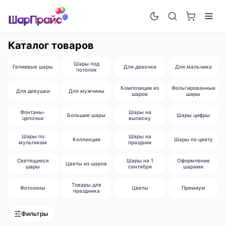
Каталог товаров
Шары под
Гелиевые шары
Для девочки
Для мальчика
потолок
Композиции из
Фольгированные
Для девушки
Для мужчины
шаров
шары
Фонтаны-
Шары на
Большие шары
Шары цифры
цепочки
выписку
Шары по
Шары на
Коллекции
Шары по цвету
мультикам
праздник
Светящиеся
Шары на 1
Оформление
Цветы из шаров
шары
сентября
шарами
Товары для
Фотозоны
Цветы
Премиум
праздника
Фильтры