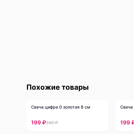
Похожие товары
-
20
%
-
20
%
Свеча цифра 0 золотая 8 см
Свеча 
199 ₽
199 
249 ₽