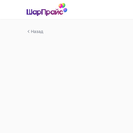
Назад
-
38
%