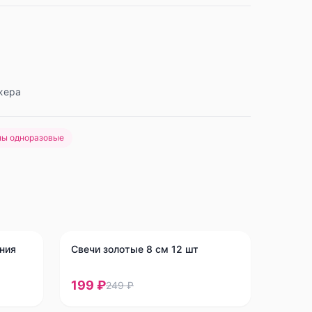
жера
ны одноразовые
-
20
%
ния
Свечи золотые 8 см 12 шт
199 ₽
249 ₽