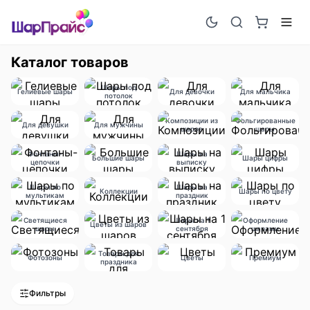
Каталог товаров
Шары под
Гелиевые шары
Для девочки
Для мальчика
потолок
Композиции из
Фольгированные
Для девушки
Для мужчины
шаров
шары
Фонтаны-
Шары на
Большие шары
Шары цифры
цепочки
выписку
Шары по
Шары на
Коллекции
Шары по цвету
мультикам
праздник
Светящиеся
Шары на 1
Оформление
Цветы из шаров
шары
сентября
шарами
Товары для
Фотозоны
Цветы
Премиум
праздника
Фильтры