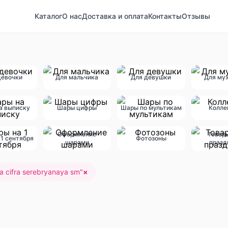
Каталог
О нас
Доставка и оплата
Контакты
Отзывы
девочки
Для мальчика
Для девушки
Для му
а выписку
Шары цифры
Шары по мультикам
Колле
Оформление
Товар
1 сентября
Фотозоны
шарами
празд
a cifra serebryanaya sm
"
×