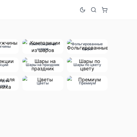
Композиции из
Фольгированные
жчины
шаров
шары
кции
Шары на праздник
Шары по цвету
ы для
Цветы
Премиум
ника