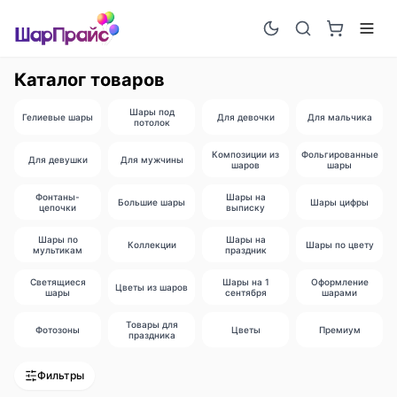
Каталог товаров
Шары под
Гелиевые шары
Для девочки
Для мальчика
потолок
Композиции из
Фольгированные
Для девушки
Для мужчины
шаров
шары
Фонтаны-
Шары на
Большие шары
Шары цифры
цепочки
выписку
Шары по
Шары на
Коллекции
Шары по цвету
мультикам
праздник
Светящиеся
Шары на 1
Оформление
Цветы из шаров
шары
сентября
шарами
Товары для
Фотозоны
Цветы
Премиум
праздника
Фильтры