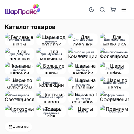
Каталог товаров
Шары под
Гелиевые шары
Для девочки
Для мальчика
потолок
Композиции из
Фольгированные
Для девушки
Для мужчины
шаров
шары
Фонтаны-
Шары на
Большие шары
Шары цифры
цепочки
выписку
Шары по
Шары на
Коллекции
Шары по цвету
мультикам
праздник
Светящиеся
Шары на 1
Оформление
Цветы из шаров
шары
сентября
шарами
Товары для
Фотозоны
Цветы
Премиум
праздника
Фильтры