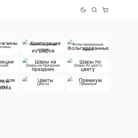
Композиции из
Фольгированные
жчины
шаров
шары
кции
Шары на праздник
Шары по цвету
ы для
Цветы
Премиум
ника