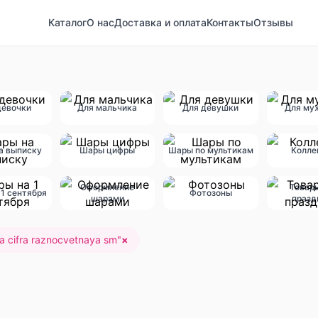
Каталог
О нас
Доставка и оплата
Контакты
Отзывы
девочки
Для мальчика
Для девушки
Для му
а выписку
Шары цифры
Шары по мультикам
Колле
Оформление
Товар
1 сентября
Фотозоны
шарами
празд
a cifra raznocvetnaya sm
"
×