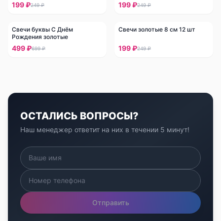
199 ₽
199 ₽
249 ₽
249 ₽
Свечи буквы С Днём
Свечи золотые 8 см 12 шт
-
29
%
-
20
%
Рождения золотые
499 ₽
199 ₽
699 ₽
249 ₽
ОСТАЛИСЬ ВОПРОСЫ?
Наш менеджер ответит на них в течении 5 минут!
Отправить