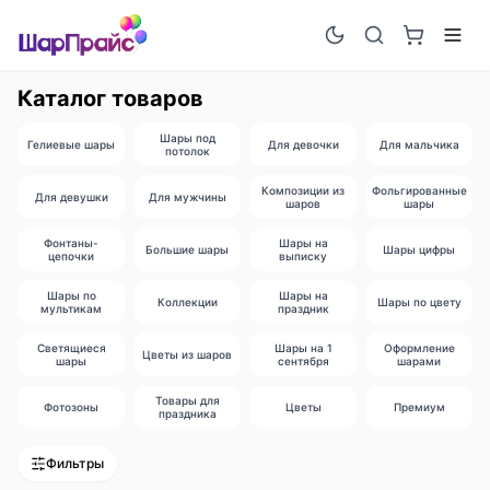
Каталог товаров
Шары под
Гелиевые шары
Для девочки
Для мальчика
потолок
Композиции из
Фольгированные
Для девушки
Для мужчины
шаров
шары
Фонтаны-
Шары на
Большие шары
Шары цифры
цепочки
выписку
Шары по
Шары на
Коллекции
Шары по цвету
мультикам
праздник
Светящиеся
Шары на 1
Оформление
Цветы из шаров
шары
сентября
шарами
Товары для
Фотозоны
Цветы
Премиум
праздника
Фильтры