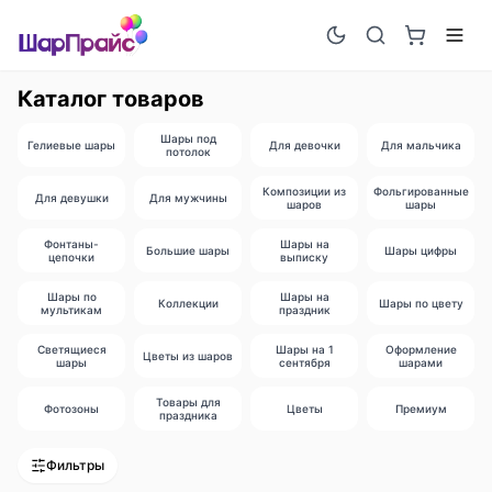
Каталог товаров
Шары под
Гелиевые шары
Для девочки
Для мальчика
потолок
Композиции из
Фольгированные
Для девушки
Для мужчины
шаров
шары
Фонтаны-
Шары на
Большие шары
Шары цифры
цепочки
выписку
Шары по
Шары на
Коллекции
Шары по цвету
мультикам
праздник
Светящиеся
Шары на 1
Оформление
Цветы из шаров
шары
сентября
шарами
Товары для
Фотозоны
Цветы
Премиум
праздника
Фильтры