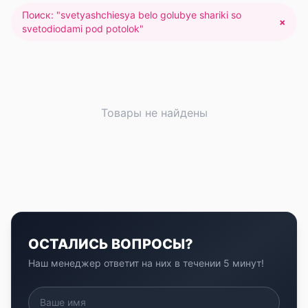
Поиск: "
svetyashchiesya belo golubye shariki so
×
svetodiodami pod potolok
"
Товары не найдены
ОСТАЛИСЬ ВОПРОСЫ?
Наш менеджер ответит на них в течении 5 минут!