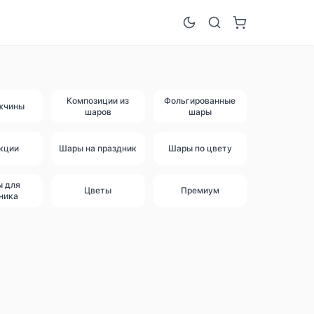
Композиции из
Фольгированные
жчины
шаров
шары
кции
Шары на праздник
Шары по цвету
ы для
Цветы
Премиум
ника