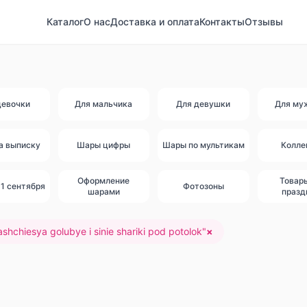
Каталог
О нас
Доставка и оплата
Контакты
Отзывы
девочки
Для мальчика
Для девушки
Для му
а выписку
Шары цифры
Шары по мультикам
Колле
Оформление
Товар
1 сентября
Фотозоны
шарами
празд
shchiesya golubye i sinie shariki pod potolok
"
×