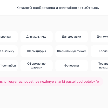
Каталог
О нас
Доставка и оплата
Контакты
Отзывы
девочки
Для мальчика
Для девушки
Для му
а выписку
Шары цифры
Шары по мультикам
Колле
Оформление
Товар
1 сентября
Фотозоны
шарами
празд
ashchiesya raznocvetnye nezhnye shariki pastel pod potolok
"
×