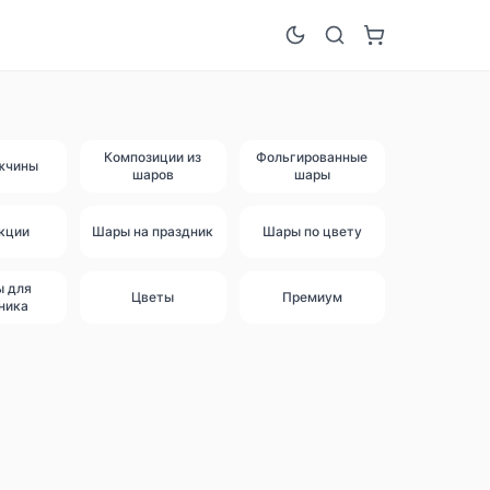
Композиции из
Фольгированные
жчины
шаров
шары
кции
Шары на праздник
Шары по цвету
ы для
Цветы
Премиум
ника