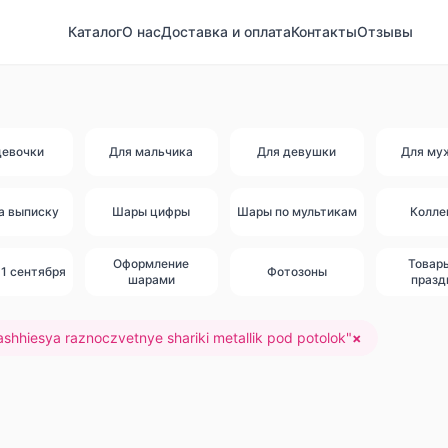
Каталог
О нас
Доставка и оплата
Контакты
Отзывы
девочки
Для мальчика
Для девушки
Для му
а выписку
Шары цифры
Шары по мультикам
Колле
Оформление
Товар
1 сентября
Фотозоны
шарами
празд
ashhiesya raznoczvetnye shariki metallik pod potolok
"
×