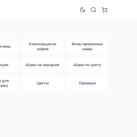
Композиции из
Фольгированные
жчины
шаров
шары
кции
Шары на праздник
Шары по цвету
ы для
Цветы
Премиум
ника