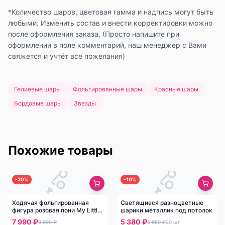
*Количество шаров, цветовая гамма и надпись могут быть
любыми. Изменить состав и внести корректировки можно
после оформления заказа. (Просто напишите при
оформлении в поле комментарий, наш менеджер с Вами
свяжется и учтёт все пожелания)
Гелиевые шары
Фольгированные шары
Красные шары
Бордовые шары
Звезды
Похожие товары
-
20
%
-
10
%
Ходячая фольгированная
Светящиеся разноцветные
фигура розовая пони My Little
шарики металлик под потолок
Pony
7 990 ₽
5 380 ₽
9 990 ₽
5 980 ₽
20
шт.