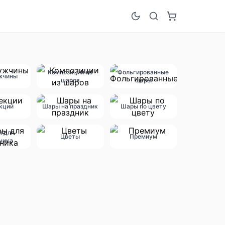
Композиции из
Фольгированные
жчины
шаров
шары
кции
Шары на праздник
Шары по цвету
ы для
Цветы
Премиум
ника