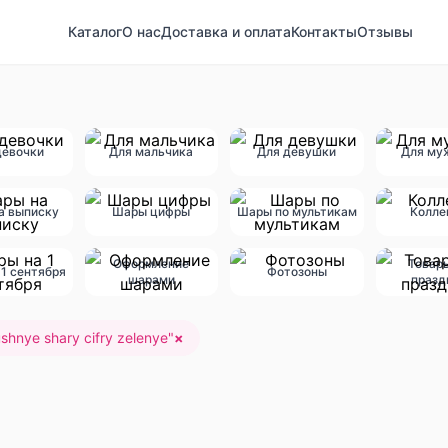
Каталог
О нас
Доставка и оплата
Контакты
Отзывы
девочки
Для мальчика
Для девушки
Для му
а выписку
Шары цифры
Шары по мультикам
Колле
Оформление
Товар
1 сентября
Фотозоны
шарами
празд
shnye shary cifry zelenye
"
×