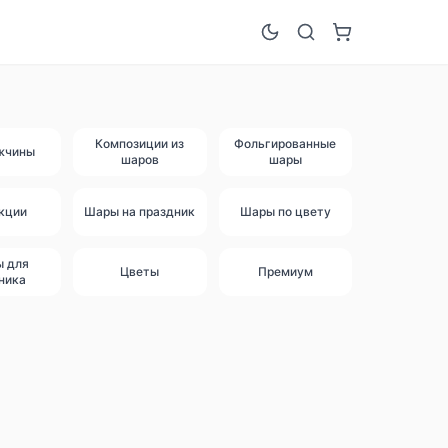
Композиции из
Фольгированные
жчины
шаров
шары
кции
Шары на праздник
Шары по цвету
ы для
Цветы
Премиум
ника