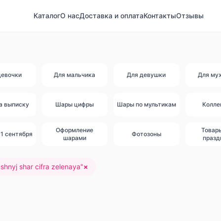
Каталог
О нас
Доставка и оплата
Контакты
Отзывы
девочки
Для мальчика
Для девушки
Для му
а выписку
Шары цифры
Шары по мультикам
Колле
Оформление
Товар
1 сентября
Фотозоны
шарами
празд
shnyj shar cifra zelenaya
"
×