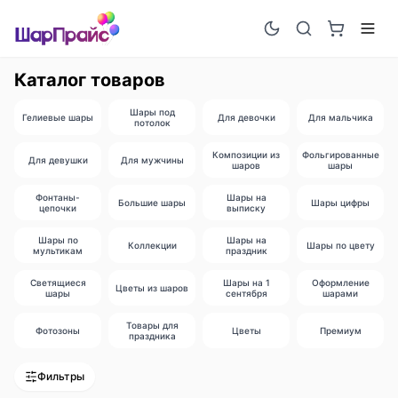
Каталог товаров
Шары под
Гелиевые шары
Для девочки
Для мальчика
потолок
Композиции из
Фольгированные
Для девушки
Для мужчины
шаров
шары
Фонтаны-
Шары на
Большие шары
Шары цифры
цепочки
выписку
Шары по
Шары на
Коллекции
Шары по цвету
мультикам
праздник
Светящиеся
Шары на 1
Оформление
Цветы из шаров
шары
сентября
шарами
Товары для
Фотозоны
Цветы
Премиум
праздника
Фильтры