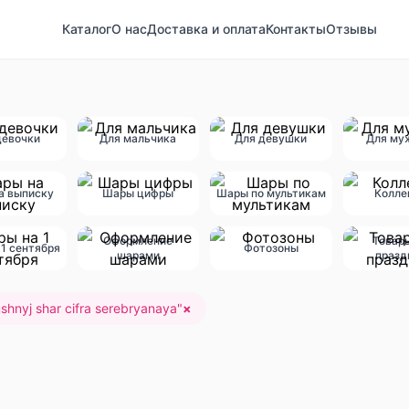
Каталог
О нас
Доставка и оплата
Контакты
Отзывы
девочки
Для мальчика
Для девушки
Для му
а выписку
Шары цифры
Шары по мультикам
Колле
Оформление
Товар
1 сентября
Фотозоны
шарами
празд
shnyj shar cifra serebryanaya
"
×