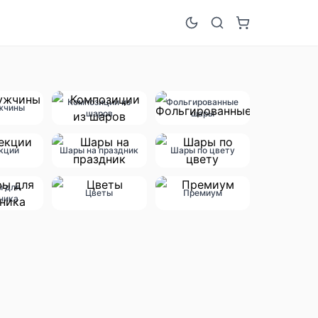
Композиции из
Фольгированные
жчины
шаров
шары
кции
Шары на праздник
Шары по цвету
ы для
Цветы
Премиум
ника