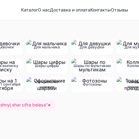
Каталог
О нас
Доставка и оплата
Контакты
Отзывы
девочки
Для мальчика
Для девушки
Для му
а выписку
Шары цифры
Шары по мультикам
Колле
Оформление
Товар
1 сентября
Фотозоны
шарами
празд
shnyj shar cifra belaya
"
×