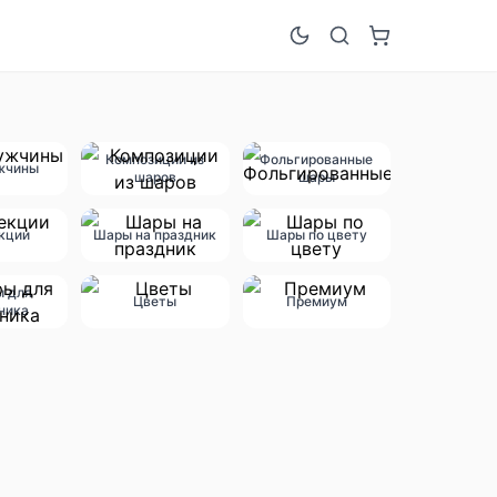
Композиции из
Фольгированные
жчины
шаров
шары
кции
Шары на праздник
Шары по цвету
ы для
Цветы
Премиум
ника