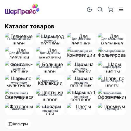
Каталог товаров
Шары под
Гелиевые шары
Для девочки
Для мальчика
потолок
Композиции из
Фольгированные
Для девушки
Для мужчины
шаров
шары
Фонтаны-
Шары на
Большие шары
Шары цифры
цепочки
выписку
Шары по
Шары на
Коллекции
Шары по цвету
мультикам
праздник
Светящиеся
Шары на 1
Оформление
Цветы из шаров
шары
сентября
шарами
Товары для
Фотозоны
Цветы
Премиум
праздника
Фильтры