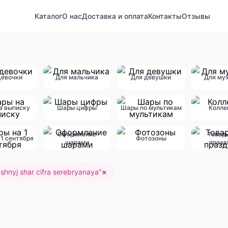
Каталог
О нас
Доставка и оплата
Контакты
Отзывы
девочки
Для мальчика
Для девушки
Для му
а выписку
Шары цифры
Шары по мультикам
Колле
Оформление
Товар
1 сентября
Фотозоны
шарами
празд
shnyj shar cifra serebryanaya
"
×