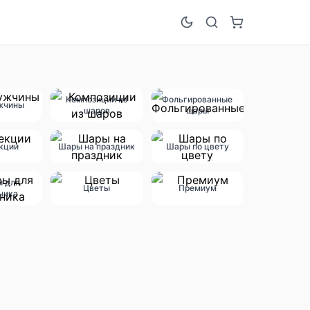
Композиции из
Фольгированные
жчины
шаров
шары
кции
Шары на праздник
Шары по цвету
ы для
Цветы
Премиум
ника