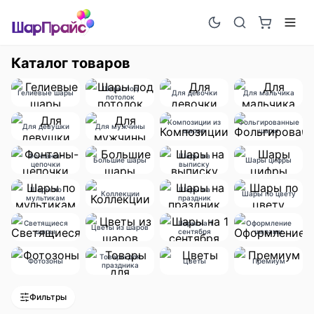
Каталог товаров
Шары под
Гелиевые шары
Для девочки
Для мальчика
потолок
Композиции из
Фольгированные
Для девушки
Для мужчины
шаров
шары
Фонтаны-
Шары на
Большие шары
Шары цифры
цепочки
выписку
Шары по
Шары на
Коллекции
Шары по цвету
мультикам
праздник
Светящиеся
Шары на 1
Оформление
Цветы из шаров
шары
сентября
шарами
Товары для
Фотозоны
Цветы
Премиум
праздника
Фильтры