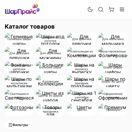
Каталог товаров
Шары под
Гелиевые шары
Для девочки
Для мальчика
потолок
Композиции из
Фольгированные
Для девушки
Для мужчины
шаров
шары
Фонтаны-
Шары на
Большие шары
Шары цифры
цепочки
выписку
Шары по
Шары на
Коллекции
Шары по цвету
мультикам
праздник
Светящиеся
Шары на 1
Оформление
Цветы из шаров
шары
сентября
шарами
Товары для
Фотозоны
Цветы
Премиум
праздника
Фильтры