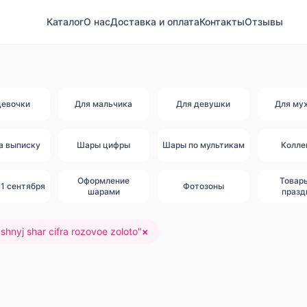
Каталог
О нас
Доставка и оплата
Контакты
Отзывы
девочки
Для мальчика
Для девушки
Для му
а выписку
Шары цифры
Шары по мультикам
Колле
Оформление
Товар
1 сентября
Фотозоны
шарами
празд
shnyj shar cifra rozovoe zoloto
"
×