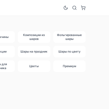
Композиции из
Фольгированные
жчины
шаров
шары
кции
Шары на праздник
Шары по цвету
ы для
Цветы
Премиум
ника