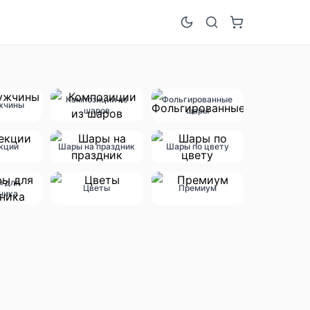
Композиции из
Фольгированные
жчины
шаров
шары
кции
Шары на праздник
Шары по цвету
ы для
Цветы
Премиум
ника