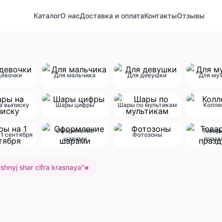
Каталог
О нас
Доставка и оплата
Контакты
Отзывы
девочки
Для мальчика
Для девушки
Для му
а выписку
Шары цифры
Шары по мультикам
Колле
Оформление
Товар
1 сентября
Фотозоны
шарами
празд
shnyj shar cifra krasnaya
"
×