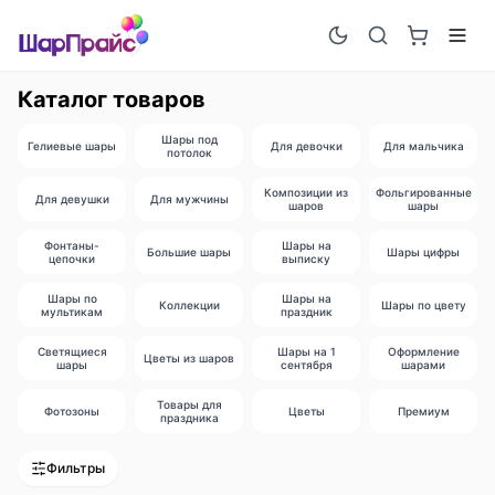
Каталог товаров
Шары под
Гелиевые шары
Для девочки
Для мальчика
потолок
Композиции из
Фольгированные
Для девушки
Для мужчины
шаров
шары
Фонтаны-
Шары на
Большие шары
Шары цифры
цепочки
выписку
Шары по
Шары на
Коллекции
Шары по цвету
мультикам
праздник
Светящиеся
Шары на 1
Оформление
Цветы из шаров
шары
сентября
шарами
Товары для
Фотозоны
Цветы
Премиум
праздника
Фильтры