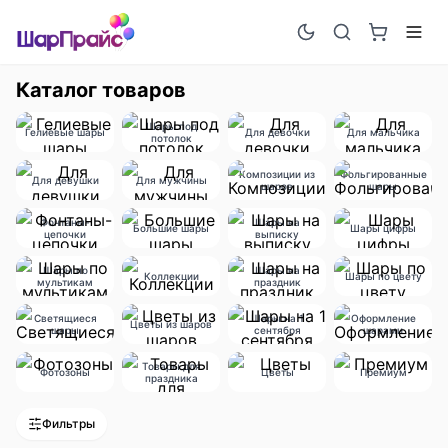
Каталог товаров
Шары под
Гелиевые шары
Для девочки
Для мальчика
потолок
Композиции из
Фольгированные
Для девушки
Для мужчины
шаров
шары
Фонтаны-
Шары на
Большие шары
Шары цифры
цепочки
выписку
Шары по
Шары на
Коллекции
Шары по цвету
мультикам
праздник
Светящиеся
Шары на 1
Оформление
Цветы из шаров
шары
сентября
шарами
Товары для
Фотозоны
Цветы
Премиум
праздника
Фильтры