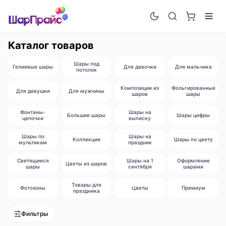
Каталог товаров
Шары под
Гелиевые шары
Для девочки
Для мальчика
потолок
Композиции из
Фольгированные
Для девушки
Для мужчины
шаров
шары
Фонтаны-
Шары на
Большие шары
Шары цифры
цепочки
выписку
Шары по
Шары на
Коллекции
Шары по цвету
мультикам
праздник
Светящиеся
Шары на 1
Оформление
Цветы из шаров
шары
сентября
шарами
Товары для
Фотозоны
Цветы
Премиум
праздника
Фильтры