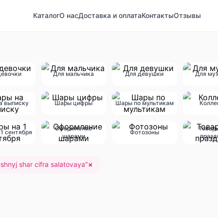
Каталог
О нас
Доставка и оплата
Контакты
Отзывы
девочки
Для мальчика
Для девушки
Для му
а выписку
Шары цифры
Шары по мультикам
Колле
Оформление
Товар
1 сентября
Фотозоны
шарами
празд
shnyj shar cifra salatovaya
"
×