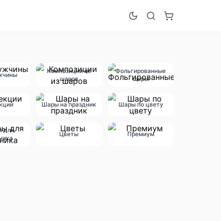
Композиции из
Фольгированные
жчины
шаров
шары
кции
Шары на праздник
Шары по цвету
ы для
Цветы
Премиум
ника