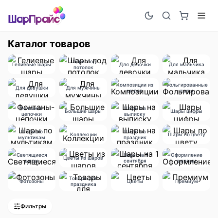
Каталог товаров
Шары под
Гелиевые шары
Для девочки
Для мальчика
потолок
Композиции из
Фольгированные
Для девушки
Для мужчины
шаров
шары
Фонтаны-
Шары на
Большие шары
Шары цифры
цепочки
выписку
Шары по
Шары на
Коллекции
Шары по цвету
мультикам
праздник
Светящиеся
Шары на 1
Оформление
Цветы из шаров
шары
сентября
шарами
Товары для
Фотозоны
Цветы
Премиум
праздника
Фильтры