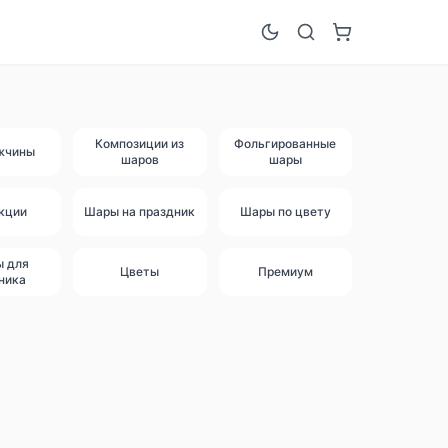
Композиции из
Фольгированные
жчины
шаров
шары
кции
Шары на праздник
Шары по цвету
ы для
Цветы
Премиум
ника