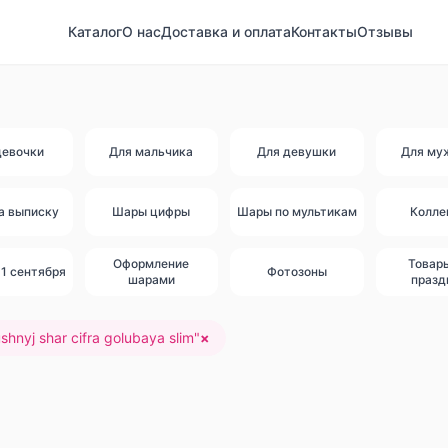
Каталог
О нас
Доставка и оплата
Контакты
Отзывы
девочки
Для мальчика
Для девушки
Для му
а выписку
Шары цифры
Шары по мультикам
Колле
Оформление
Товар
1 сентября
Фотозоны
шарами
празд
shnyj shar cifra golubaya slim
"
×