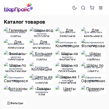
Каталог товаров
Шары под
Гелиевые шары
Для девочки
Для мальчика
потолок
Композиции из
Фольгированные
Для девушки
Для мужчины
шаров
шары
Фонтаны-
Шары на
Большие шары
Шары цифры
цепочки
выписку
Шары по
Шары на
Коллекции
Шары по цвету
мультикам
праздник
Светящиеся
Шары на 1
Оформление
Цветы из шаров
шары
сентября
шарами
Товары для
Фотозоны
Цветы
Премиум
праздника
Фильтры