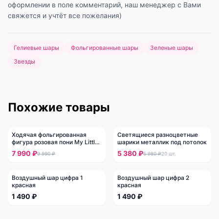
оформлении в поле комментарий, наш менеджер с Вами
свяжется и учтёт все пожелания)
Гелиевые шары
Фольгированные шары
Зеленые шары
Звезды
Похожие товары
Ходячая фольгированная
Светящиеся разноцветные
-
20
%
-
10
%
фигура розовая пони My Little
шарики металлик под потолок
Pony
7 990 ₽
5 380 ₽
9 990 ₽
5 980 ₽
20
шт.
Воздушный шар цифра 1
Воздушный шар цифра 2
красная
красная
1 490 ₽
1 490 ₽