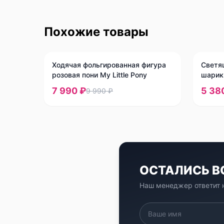
Похожие товары
-
20
%
-
10
%
Ходячая фольгированная фигура
Светя
розовая пони My Little Pony
шарик
7 990 ₽
5 38
9 990 ₽
ОСТАЛИСЬ 
Наш менеджер ответит н