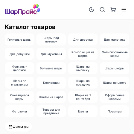
Каталог товаров
Шары под
Гелиевые шары
Для девочки
Для мальчика
потолок
Композиции из
Фольгированные
Для девушки
Для мужчины
шаров
шары
Фонтаны-
Шары на
Большие шары
Шары цифры
цепочки
выписку
Шары по
Шары на
Коллекции
Шары по цвету
мультикам
праздник
Светящиеся
Шары на 1
Оформление
Цветы из шаров
шары
сентября
шарами
Товары для
Фотозоны
Цветы
Премиум
праздника
Фильтры