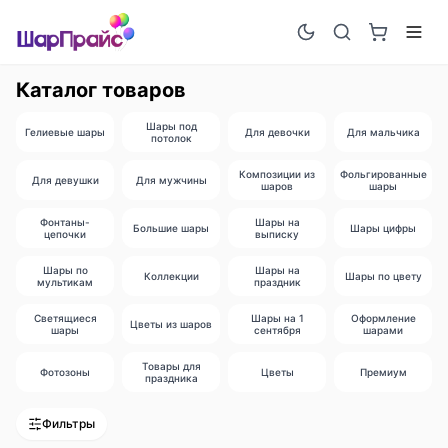
Каталог товаров
Шары под
Гелиевые шары
Для девочки
Для мальчика
потолок
Композиции из
Фольгированные
Для девушки
Для мужчины
шаров
шары
Фонтаны-
Шары на
Большие шары
Шары цифры
цепочки
выписку
Шары по
Шары на
Коллекции
Шары по цвету
мультикам
праздник
Светящиеся
Шары на 1
Оформление
Цветы из шаров
шары
сентября
шарами
Товары для
Фотозоны
Цветы
Премиум
праздника
Фильтры